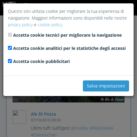
Login
Questo sito utilizza cookie per migliorare la tua esperienza di
navigazione. Maggiori informazioni sono disponibili nelle nostre
privacy policy
e
cookie policy
.
Accetta cookie tecnici per migliorare la navigazione
Accetta cookie analitici per le statistiche degli accessi
Accetta cookie pubblicitari
Salva impostazioni
Ale Di Pezza
07/10/2016 09:56
Ultimi tuffi sull'Egeo!
@muldox
#RidinGreek
#Damouchari