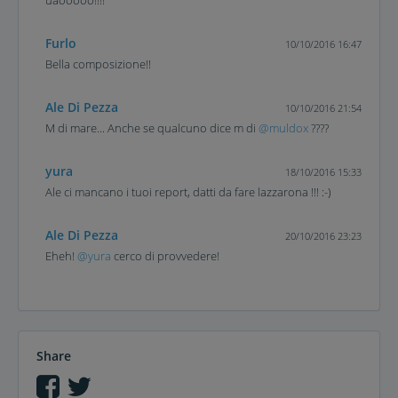
uaooooo!!!!
Furlo
10/10/2016 16:47
Bella composizione!!
Ale Di Pezza
10/10/2016 21:54
M di mare... Anche se qualcuno dice m di
@muldox
????
yura
18/10/2016 15:33
Ale ci mancano i tuoi report, datti da fare lazzarona !!! :-)
Ale Di Pezza
20/10/2016 23:23
Eheh!
@yura
cerco di provvedere!
Share