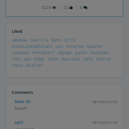
5223
22
6
Liked
valeduke
Dave111a
Barto
LEPUS
andrea.codda@tiscali.it
yura
tomaction
luka29er
marpozzo
minimatte77
volpegio
jjsprint
modoloale
Furlo
spiri
stilgar
SID65
Rose Italia
Sall79
biker 69
marco
JACKSUFF
Comments
biker 69
08/10/2016 07:59
Bella!!!!!
spiri
09/10/2016 21:40