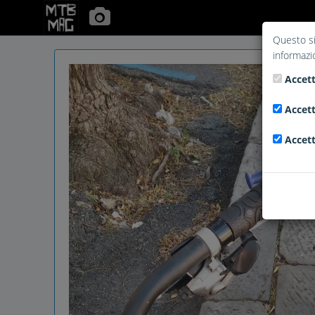
Questo si
informazi
Accett
Accett
Accett