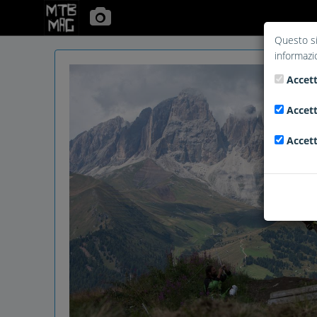
Questo si
informazi
Accett
Accett
Accett