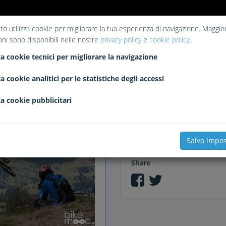
to utilizza cookie per migliorare la tua esperienza di navigazione. Maggior
oni sono disponibili nelle nostre
privacy policy
e
cookie policy
.
Liked
a cookie tecnici per migliorare la navigazione
robertobrunetti
a cookie analitici per le statistiche degli accessi
a cookie pubblicitari
Comments
Salva impos
Share