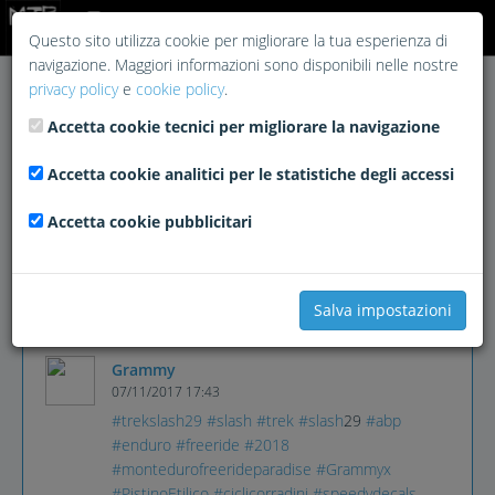
Login
Questo sito utilizza cookie per migliorare la tua esperienza di
navigazione. Maggiori informazioni sono disponibili nelle nostre
privacy policy
e
cookie policy
.
Accetta cookie tecnici per migliorare la navigazione
Accetta cookie analitici per le statistiche degli accessi
Accetta cookie pubblicitari
Salva impostazioni
Grammy
07/11/2017 17:43
#trekslash29
#slash
#trek
#slash
29
#abp
#enduro
#freeride
#2018
#montedurofreerideparadise
#Grammyx
#PistinoEtilico
#ciclicorradini
#speedydecals