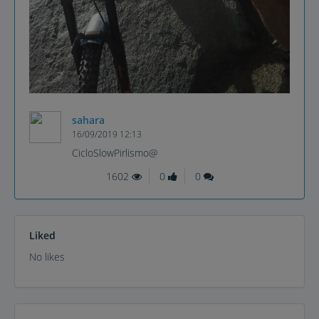
sahara
16/09/2019 12:13
CicloSlowPirlismo@
1602
0
0
Liked
No likes