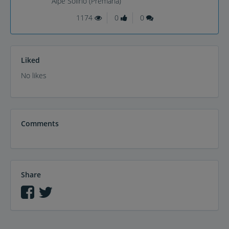
Alpe Solino (Premana)
1174
0
0
Liked
No likes
Comments
Share