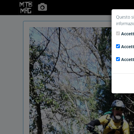
Questo si
informazi
Accett
Accett
Accett