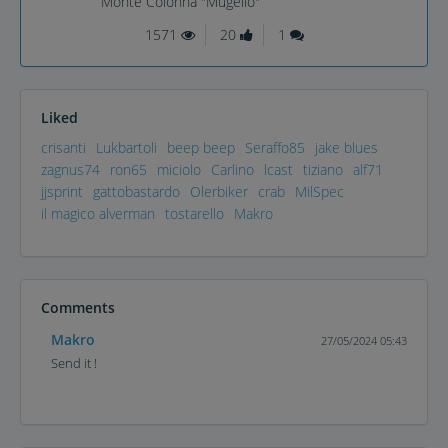
Monte Colonna "Mugello"
1571
20
1
Liked
crisanti
Lukbartoli
beep beep
Seraffo85
jake blues
zagnus74
ron65
miciolo
Carlino
lcast
tiziano
alf71
jjsprint
gattobastardo
Olerbiker
crab
MilSpec
il magico alverman
tostarello
Makro
Comments
Makro
27/05/2024 05:43
Send it !