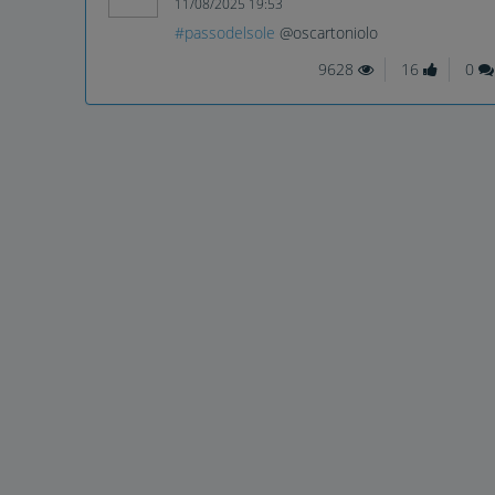
11/08/2025 19:53
#passodelsole
@oscartoniolo
9628
16
0