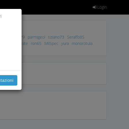
Login
i
arlino
tado79
parmigeol
tiziano73
Seraffo85
iziano
Dolomite
ron65
MilSpec
yura
monorotula
tazioni