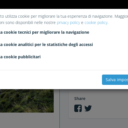
to utilizza cookie per migliorare la tua esperienza di navigazione. Maggior
oni sono disponibili nelle nostre
privacy policy
e
cookie policy
.
Liked
a cookie tecnici per migliorare la navigazione
il magico alverman
Jonn79
C
zambor
crisanti
pedalario
t
a cookie analitici per le statistiche degli accessi
a cookie pubblicitari
Comments
Salva impos
Share