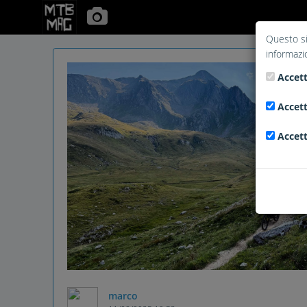
Questo si
informazi
Accett
Accett
Accett
marco