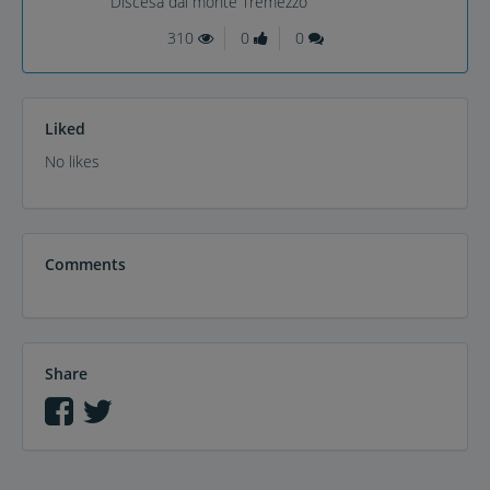
Discesa dal monte Tremezzo
310
0
0
Liked
No likes
Comments
Share