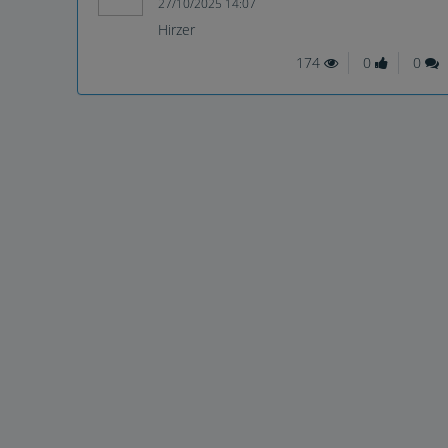
27/10/2025 14:07
Hirzer
174
0
0