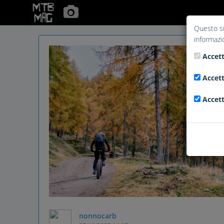
Questo si
informazi
Accett
Accett
Accett
nonnocarb