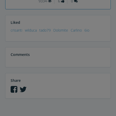
9334
6
0
Liked
crisanti
wilduca
tado79
Dolomite
Carlino
6io
Comments
Share