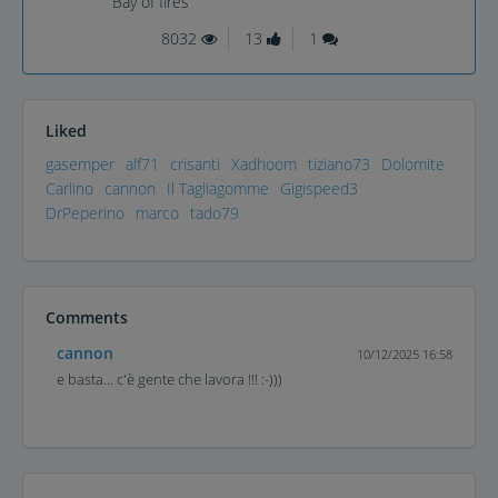
Bay of fires
8032
13
1
Liked
gasemper
alf71
crisanti
Xadhoom
tiziano73
Dolomite
Carlino
cannon
Il Tagliagomme
Gigispeed3
DrPeperino
marco
tado79
Comments
cannon
10/12/2025 16:58
e basta... c'è gente che lavora !!! :-)))