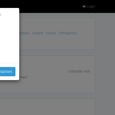
Login
i
eraffo85
Dolomite
crisanti
tiziano
DrPeperino
tado79
tazioni
12/05/2026 10:20
retti" sul Del Freo?