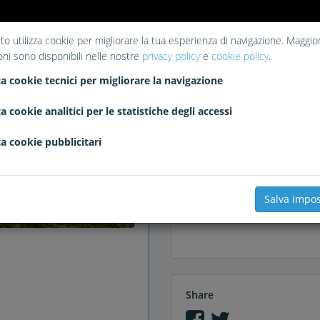
to utilizza cookie per migliorare la tua esperienza di navigazione. Maggior
oni sono disponibili nelle nostre
privacy policy
e
cookie policy
.
Liked
a cookie tecnici per migliorare la navigazione
Olerbiker
alf71
pedalario
S
Carlino
monorotula
MilSpec
a cookie analitici per le statistiche degli accessi
a cookie pubblicitari
Comments
tiziano
Salva impos
Non siete mica scesi "di
Share