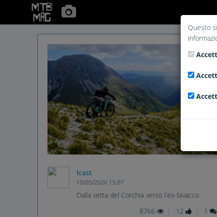
Questo si
informazi
Accett
Accett
Accett
lcast
10/05/2026 15:07
Dalla vetta del Corchia verso l'ex-bivacco
8766
12
1