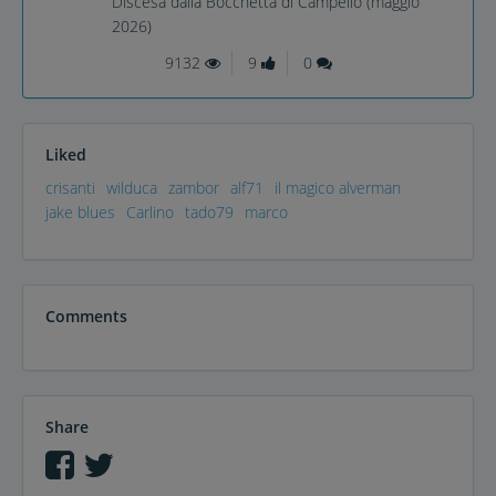
Discesa dalla Bocchetta di Campello (maggio
2026)
9132
9
0
Liked
crisanti
wilduca
zambor
alf71
il magico alverman
jake blues
Carlino
tado79
marco
Comments
Share