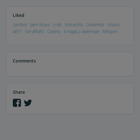
Liked
zambor
jake blues
crab
tostarello
Dolomite
tiziano
alf71
Seraffo85
Carlino
il magico alverman
MilSpec
Comments
Share