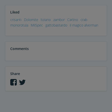
Liked
crisanti
Dolomite
tiziano
zambor
Carlino
crab
monorotula
MilSpec
gattobastardo
il magico alverman
Comments
Share