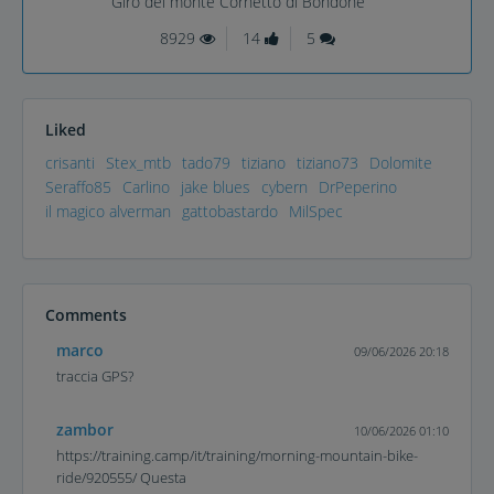
Giro del monte Cornetto di Bondone
8929
14
5
Liked
crisanti
Stex_mtb
tado79
tiziano
tiziano73
Dolomite
Seraffo85
Carlino
jake blues
cybern
DrPeperino
il magico alverman
gattobastardo
MilSpec
Comments
marco
09/06/2026 20:18
traccia GPS?
zambor
10/06/2026 01:10
https://training.camp/it/training/morning-mountain-bike-
ride/920555/ Questa