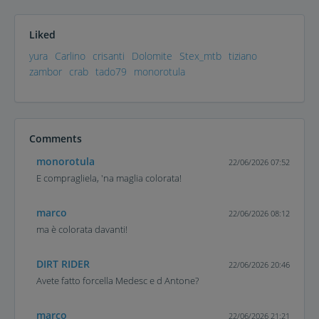
Liked
yura
Carlino
crisanti
Dolomite
Stex_mtb
tiziano
zambor
crab
tado79
monorotula
Comments
monorotula
22/06/2026 07:52
E compragliela, 'na maglia colorata!
marco
22/06/2026 08:12
ma è colorata davanti!
DIRT RIDER
22/06/2026 20:46
Avete fatto forcella Medesc e d Antone?
marco
22/06/2026 21:21