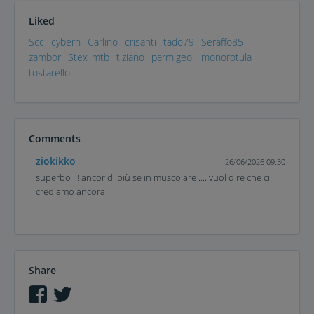
Liked
Scc
cybern
Carlino
crisanti
tado79
Seraffo85
zambor
Stex_mtb
tiziano
parmigeol
monorotula
tostarello
Comments
ziokikko
26/06/2026 09:30
superbo !!! ancor di più se in muscolare .... vuol dire che ci
crediamo ancora
Share