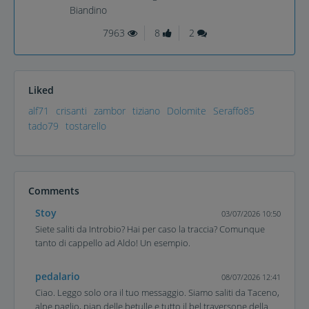
Biandino
7963
8
2
Liked
alf71
crisanti
zambor
tiziano
Dolomite
Seraffo85
tado79
tostarello
Comments
Stoy
03/07/2026 10:50
Siete saliti da Introbio? Hai per caso la traccia? Comunque
tanto di cappello ad Aldo! Un esempio.
pedalario
08/07/2026 12:41
Ciao. Leggo solo ora il tuo messaggio. Siamo saliti da Taceno,
alpe paglio, pian delle betulle e tutto il bel traversone della