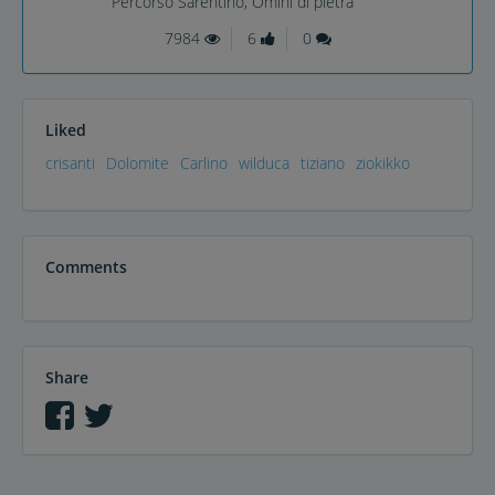
Percorso Sarentino, Omini di pietra
7984
6
0
Liked
crisanti
Dolomite
Carlino
wilduca
tiziano
ziokikko
Comments
Share