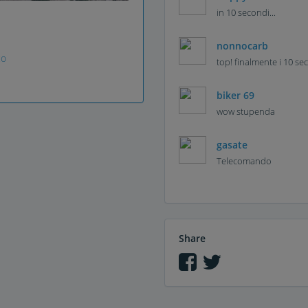
in 10 secondi...
nonnocarb
co
top! finalmente i 10 se
biker 69
wow stupenda
gasate
Telecomando
Share