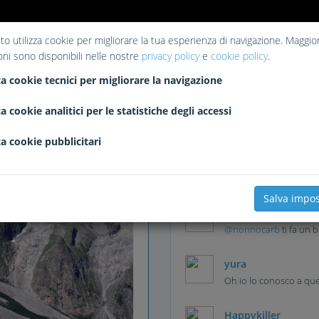
to utilizza cookie per migliorare la tua esperienza di navigazione. Maggior
oni sono disponibili nelle nostre
privacy policy
e
cookie policy
.
Liked
a cookie tecnici per migliorare la navigazione
Jonn79
ingemar
Uruk
volpe
FilippoMacalli
gasate
barbon
a cookie analitici per le statistiche degli accessi
Barto
AndreaBerardi
tostare
a cookie pubblicitari
Comments
Salva impos
marco
@nonnocarb
ti fa un b
yura
Oh io lo conosco a quel
Happykiller