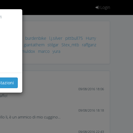
Login
i
gio
richibari
burdenbike
l.j.silver
pittbull75
Hurry
is
biker 69
giantathem
stilgar
Stex_mtb
raffganz
llo
SID65
muldox
marco
yura
tazioni
09/08/2016 18:06
affo!
09/08/2016 18:18
lo li, è un ammico di mio cuggino...
09/08/2016 22:43