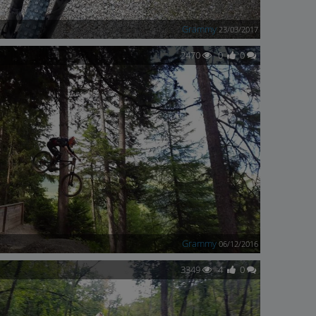
Grammy
23/03/2017
2470
0
0
Grammy
06/12/2016
3349
4
0