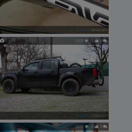
Grammy
06/04/2017
2505
0
0
Grammy
23/03/2017
2578
0
0