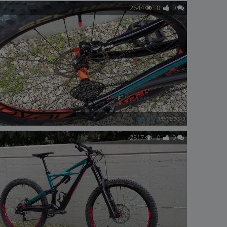
2644
0
0
Grammy
23/03/2017
2517
0
0