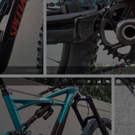
Grammy
23/03/2017
2715
0
0