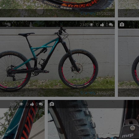
Grammy
23/03/2017
2349
0
0
Grammy
23/03/2017
2491
0
0