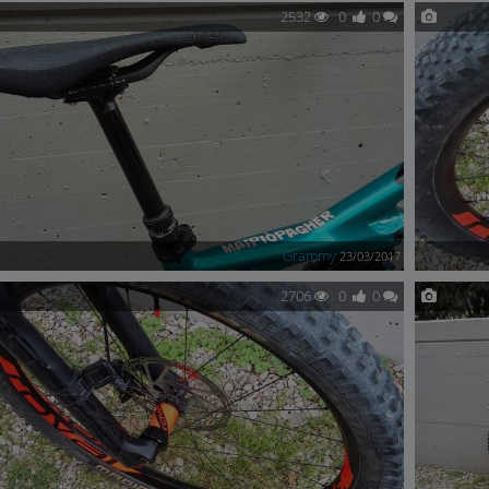
2532
0
0
Grammy
23/03/2017
2706
0
0