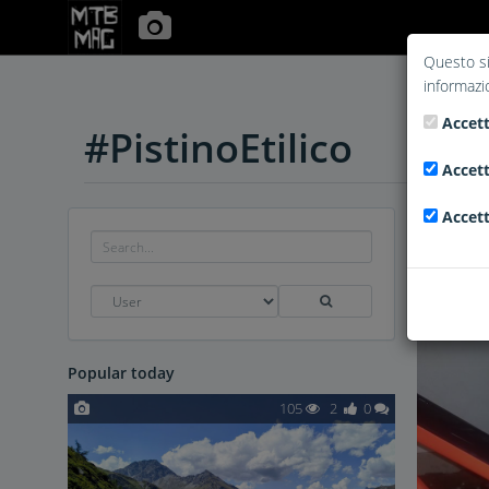
Questo si
informazi
Accett
#PistinoEtilico
Accett
Accett
Popular today
105
2
0