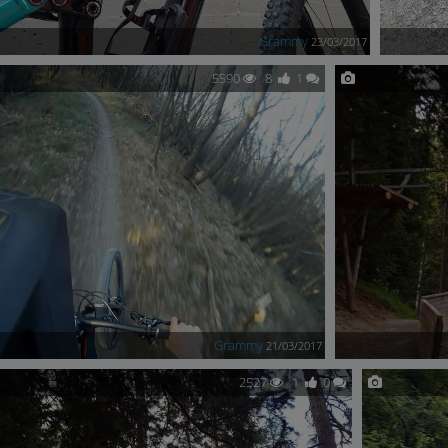
Grammy
23/03/2017
5590
8
1
Grammy
21/03/2017
2527
1
0