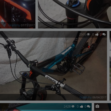
Grammy
07/11/2017
2565
0
0
Grammy
06/04/2017
2428
0
0