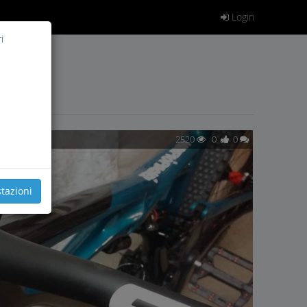
Login
i
2520
0
0
tazioni