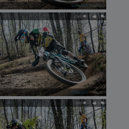
tomaction
17/04/2017
2047
2
0
tomaction
17/04/2017
2068
2
0