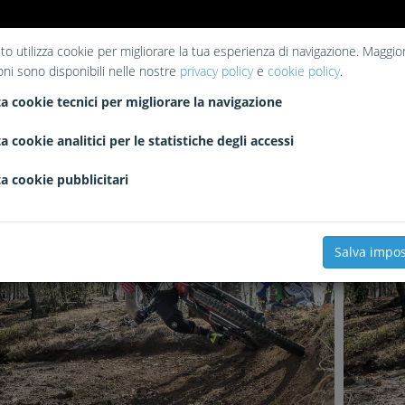
to utilizza cookie per migliorare la tua esperienza di navigazione. Maggior
oni sono disponibili nelle nostre
privacy policy
e
cookie policy
.
a cookie tecnici per migliorare la navigazione
a cookie analitici per le statistiche degli accessi
a cookie pubblicitari
2180
2
0
Salva impos