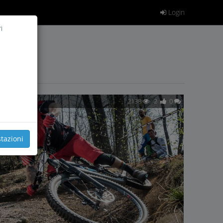
Login
i
2138
2
0
tazioni