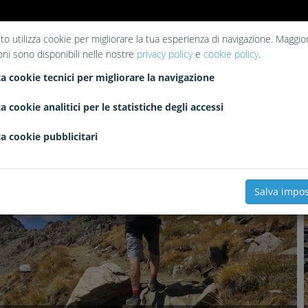
to utilizza cookie per migliorare la tua esperienza di navigazione. Maggior
oni sono disponibili nelle nostre
privacy policy
e
cookie policy
.
a cookie tecnici per migliorare la navigazione
a cookie analitici per le statistiche degli accessi
a cookie pubblicitari
1956
1
0
Salva impos