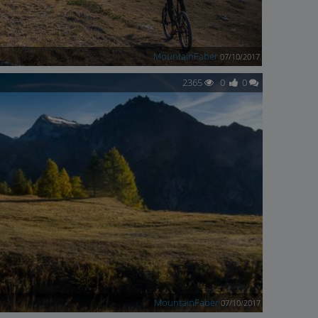
MountainFaber
07/10/2017
2365
0
0
MountainFaber
07/10/2017