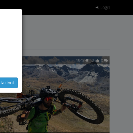
Login
i
1948
0
0
tazioni