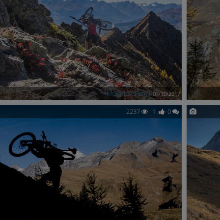
MountainFaber
07/10/2017
2237
1
0