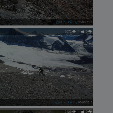
Spirit In The Sky
25/08/2016
2072
1
0
Spirit In The Sky
08/08/2016
2126
1
0