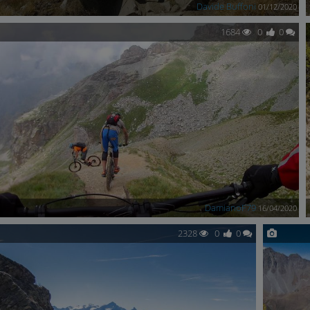
Davide Buffoni
01/12/2020
1684
0
0
DamianoF79
16/04/2020
2328
0
0