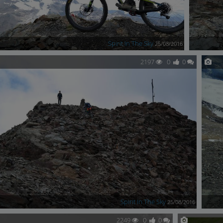
Spirit In The Sky
25/08/2016
2197
0
0
Spirit In The Sky
25/08/2016
2249
0
0