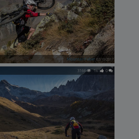
MountainFaber
07/10/2017
3166
16
0