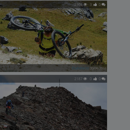
2103
3
0
Etabeta.to
30/08/2016
2187
0
0