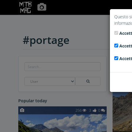
Questo si
informazi
Accett
#portage
Accett
Accett
Popular today
256
3
0