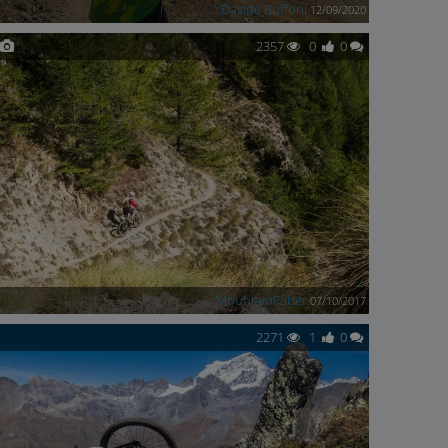
Davide Buffoni
12/09/2020
2357
0
0
MountainFaber
07/10/2017
2271
1
0