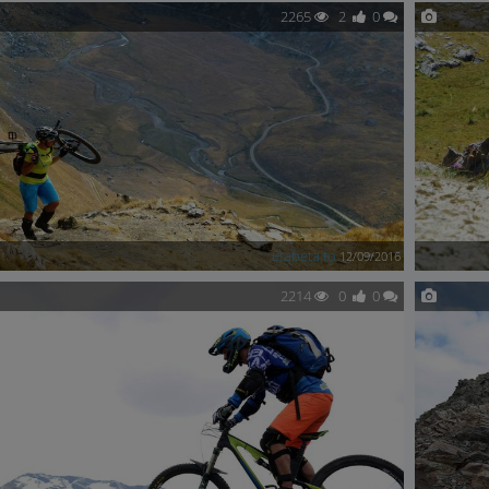
2265
2
0
Etabeta.to
12/09/2016
2214
0
0