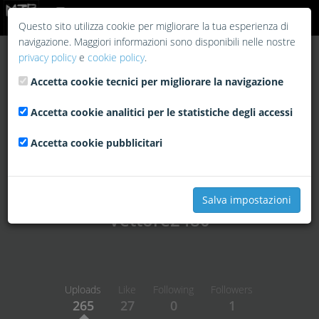
Login
Questo sito utilizza cookie per migliorare la tua esperienza di
navigazione. Maggiori informazioni sono disponibili nelle nostre
privacy policy
e
cookie policy
.
Accetta cookie tecnici per migliorare la navigazione
Accetta cookie analitici per le statistiche degli accessi
Accetta cookie pubblicitari
Salva impostazioni
Vettore2480
Uploads
Like
Following
Followers
265
27
0
1