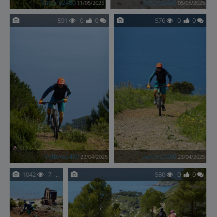
Vettore2480
Vettore2480
11/05/2025
05/05/2025
591
0
0
576
0
0
Vettore2480
Vettore2480
23/04/2025
23/04/2025
1042
7
0
580
0
0