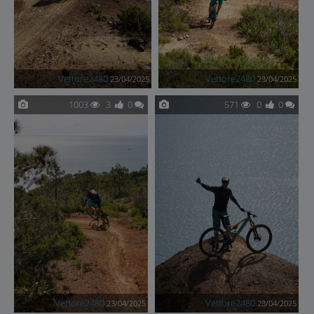
Vettore2480
Vettore2480
23/04/2025
23/04/2025
1003
3
0
571
0
0
Vettore2480
Vettore2480
23/04/2025
23/04/2025