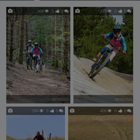
368
0
0
375
0
0
Vettore2480
Vettore2480
08/09/2025
08/09/2025
394
0
0
400
0
0