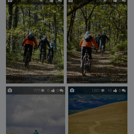
729
0
0
728
0
0
Vettore2480
Vettore2480
10/11/2024
10/11/2024
777
0
0
1201
10
0