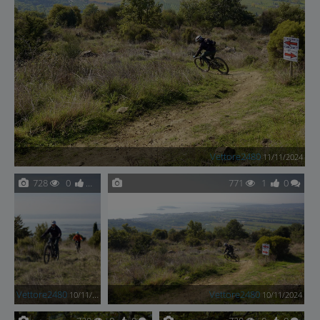
Vettore2480
11/11/2024
728
0
0
771
1
0
Vettore2480
Vettore2480
10/11/2024
10/11/2024