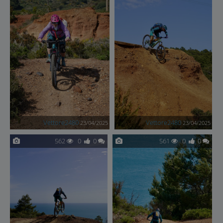
Vettore2480
Vettore2480
23/04/2025
23/04/2025
562
0
0
561
0
0