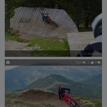
Vettore2480
25/05/2025
1029
5
0