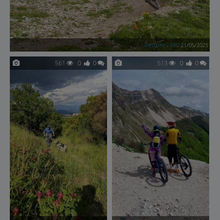
Vettore2480
21/05/2025
561
0
0
513
0
0