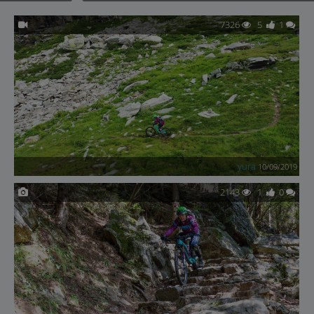
7326
5
1
yura
10/09/2019
2143
1
0