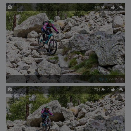
1448
0
0
yura
08/09/2019
1734
0
0