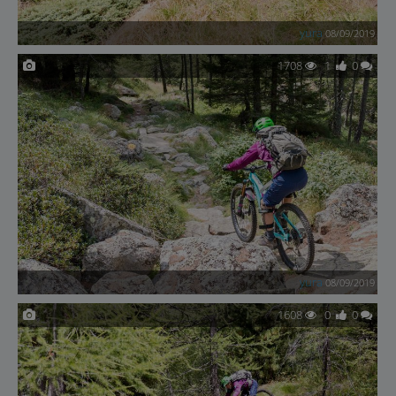
yura
08/09/2019
1708
1
0
yura
08/09/2019
1608
0
0