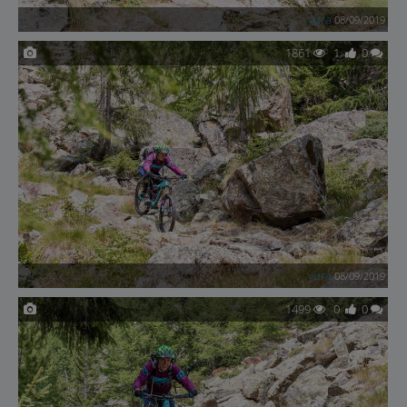
yura
08/09/2019
1861
1
0
yura
08/09/2019
1499
0
0