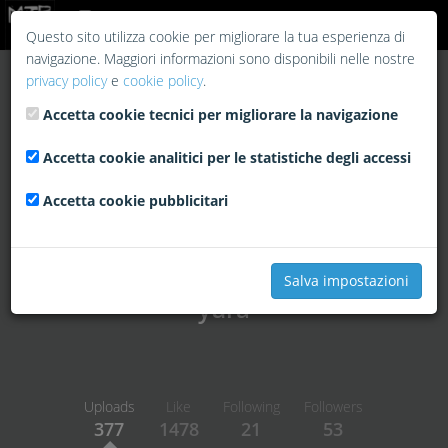
Login
Questo sito utilizza cookie per migliorare la tua esperienza di
navigazione. Maggiori informazioni sono disponibili nelle nostre
privacy policy
e
cookie policy
.
Accetta cookie tecnici per migliorare la navigazione
Accetta cookie analitici per le statistiche degli accessi
Accetta cookie pubblicitari
Salva impostazioni
yura
Uploads
Like
Following
Followers
377
1478
21
53