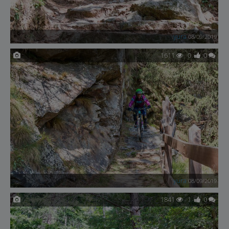
yura
08/09/2019
1611
0
0
yura
08/09/2019
1841
1
0