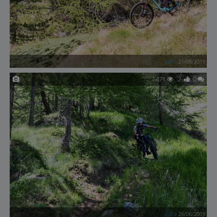
yura
21/08/2019
1471
2
0
yura
26/06/2019