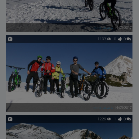
nonnocarb
14/03/2017
1193
0
0
nonnocarb
14/03/2017
1229
1
0