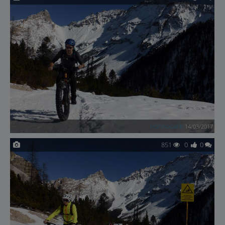
nonnocarb
14/03/2017
851
0
0