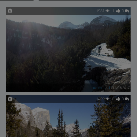
1581
1
0
nonnocarb
14/03/2017
1499
0
0