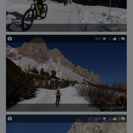
nonnocarb
14/03/2017
867
0
0
nonnocarb
14/03/2017
844
0
0