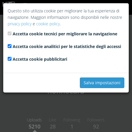
Login
Questo sito utilizza cookie per migliorare la tua esperienza di
navigazione. Maggiori informazioni sono disponibili nelle nostre
privacy policy
e
cookie policy
.
Accetta cookie tecnici per migliorare la navigazione
Accetta cookie analitici per le statistiche degli accessi
Accetta cookie pubblicitari
Salva impostazioni
nonnocarb
Uploads
Like
Following
Followers
5210
28
1
92