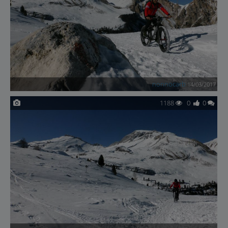
nonnocarb
14/03/2017
1188
0
0