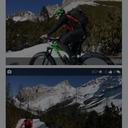
nonnocarb
14/03/2017
857
0
0