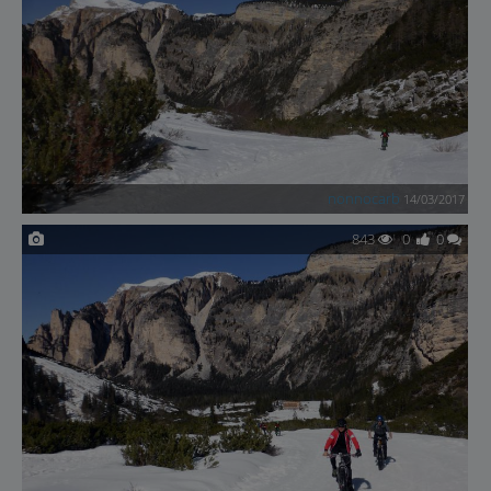
nonnocarb
14/03/2017
843
0
0