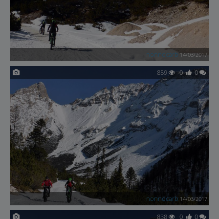
nonnocarb
14/03/2017
859
0
0
nonnocarb
14/03/2017
838
0
0