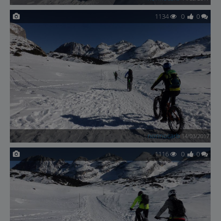
1134
0
0
nonnocarb
14/03/2017
1116
0
0