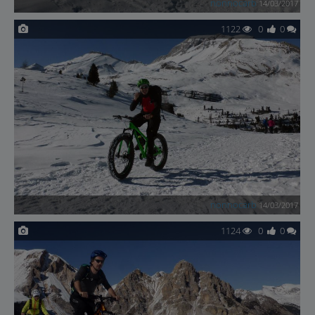
nonnocarb
14/03/2017
1122
0
0
nonnocarb
14/03/2017
1124
0
0