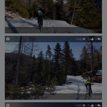
nonnocarb
14/03/2017
1508
0
0
nonnocarb
14/03/2017
1445
0
0