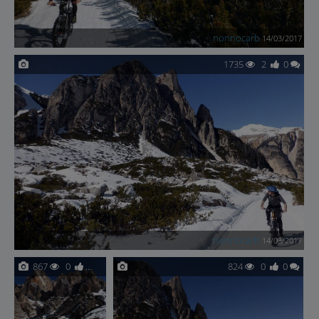
nonnocarb
14/03/2017
1735
2
0
nonnocarb
14/03/2017
867
0
0
824
0
0