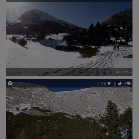
nonnocarb
14/03/2017
1475
0
0