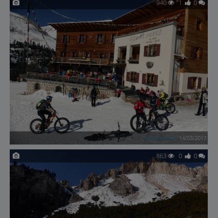
940
1
0
nonnocarb
14/03/2017
863
0
0