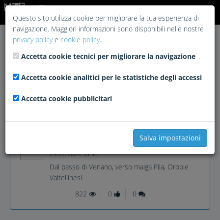
Login
Questo sito utilizza cookie per migliorare la tua esperienza di
navigazione. Maggiori informazioni sono disponibili nelle nostre
privacy policy
e
cookie policy
.
Accetta cookie tecnici per migliorare la navigazione
Accetta cookie analitici per le statistiche degli accessi
Accetta cookie pubblicitari
Salva impostazioni
Marcello Ruggeri
29/07/2024 18:50
Dal passo di Venano, verso malga Pila, Orobie
Valtellinesi.
822
0
0