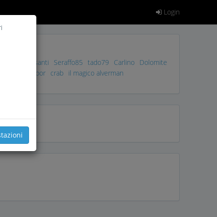
Login
i
tirrolo
crisanti
Seraffo85
tado79
Carlino
Dolomite
ziano73
zambor
crab
il magico alverman
tazioni