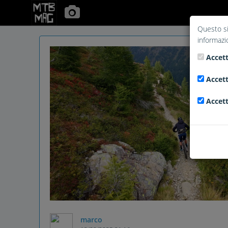
Questo si
informazi
Accett
Accett
Accett
marco