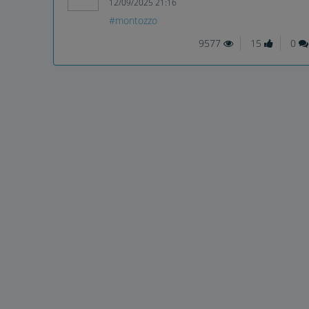
12/09/2025 21:16
#montozzo
9577
15
0