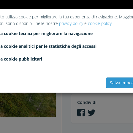
to utilizza cookie per migliorare la tua esperienza di navigazione. Maggior
oni sono disponibili nelle nostre
privacy policy
e
cookie policy
.
Piace a
a cookie tecnici per migliorare la navigazione
Xadhoom
riomaratido
ron65
Il Tagliagomme
dalmoste
ti
a cookie analitici per le statistiche degli accessi
a cookie pubblicitari
Commenti
Salva impos
Condividi