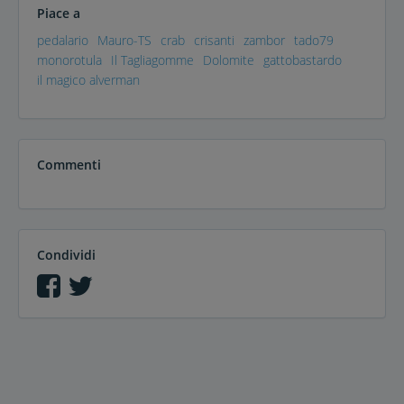
Piace a
pedalario
Mauro-TS
crab
crisanti
zambor
tado79
monorotula
Il Tagliagomme
Dolomite
gattobastardo
il magico alverman
Commenti
Condividi