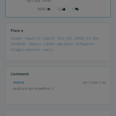
Val Colla, Ticino
9050
12
1
Piace a
crisanti
Mauro-TS
tado79
Stex_mtb
£Mike D'E-Bike
Seraffo85
wilduca
Carlino
jake blues
DrPeperino
il magico alverman
marco
Commenti
marco
04/11/2025 17:42
qualcuno qui mi pedina! ;-)