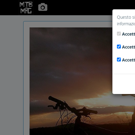
Questo si
informazi
Accett
Accett
Accett