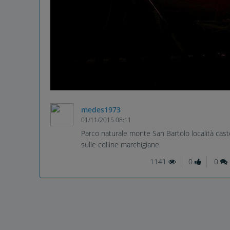
medes1973
01/11/2015 08:11
Parco naturale monte San Bartolo località cas
sulle colline marchigiane
1141
0
0