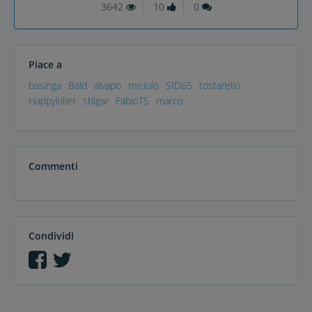
3642
10
0
Piace a
basinga
Bald
alvapo
miciolo
SID65
tostarello
Happykiller
stilgar
FabioTS
marco
Commenti
Condividi