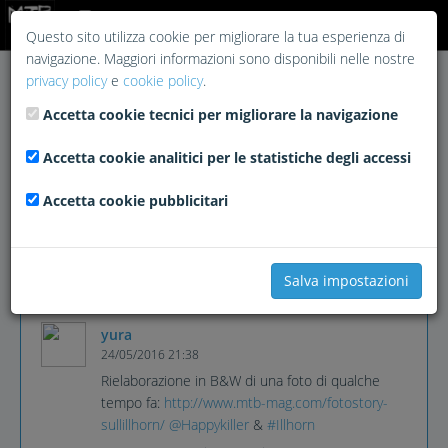
Login
Questo sito utilizza cookie per migliorare la tua esperienza di
navigazione. Maggiori informazioni sono disponibili nelle nostre
privacy policy
e
cookie policy
.
Accetta cookie tecnici per migliorare la navigazione
Accetta cookie analitici per le statistiche degli accessi
Accetta cookie pubblicitari
Salva impostazioni
yura
24/05/2016 21:38
Rielaborazione in B&W di una foto di qualche
tempo fa:
http://www.mtb-mag.com/fotostory-
sullillhorn/
@Happykiller
&
#Illhorn