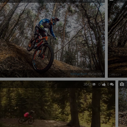
tomaction
03/04/2017
3642
0
0