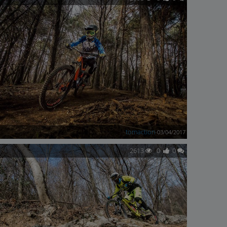
tomaction
03/04/2017
2613
0
0