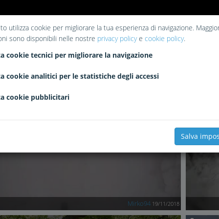
to utilizza cookie per migliorare la tua esperienza di navigazione. Maggior
oni sono disponibili nelle nostre
privacy policy
e
cookie policy
.
a cookie tecnici per migliorare la navigazione
a cookie analitici per le statistiche degli accessi
a cookie pubblicitari
2676
1
0
Salva impos
Mirko94
19/11/2018