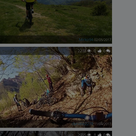
Mirko94
02/05/2017
2238
0
0
daniele2278
11/04/2017
2995
8
0