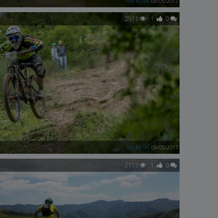
Mirko94
09/05/2017
2511
1
0
Mirko94
09/05/2017
2113
1
0