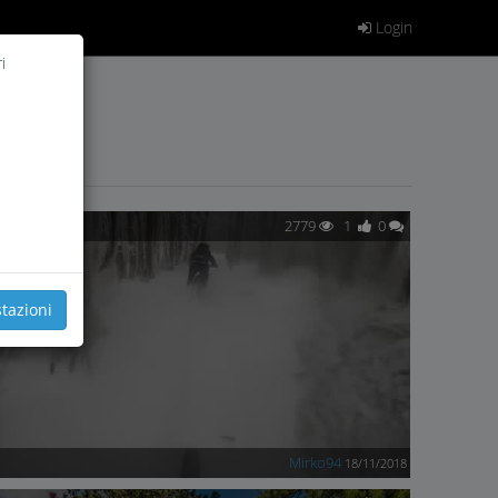
Login
i
2779
1
0
tazioni
Mirko94
18/11/2018