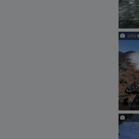
2450
Mirk