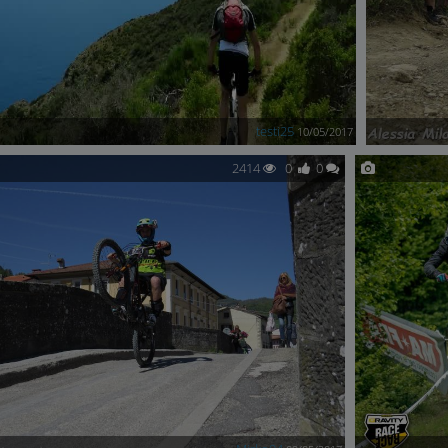
testi25
10/05/2017
2414
0
0