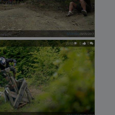
Mirko94
09/05/2017
2592
0
0