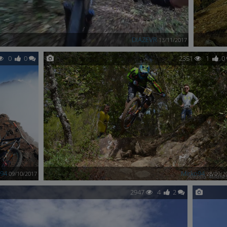
DIAZEVR
13/11/2017
0
0
2351
1
0
o94
Mirko94
09/10/2017
28/09/2
2947
4
2