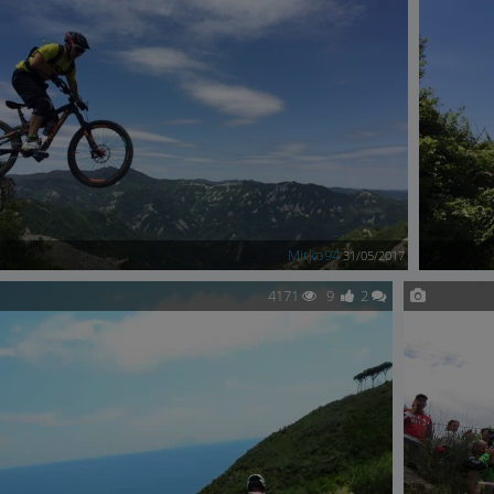
Mirko94
31/05/2017
4171
9
2