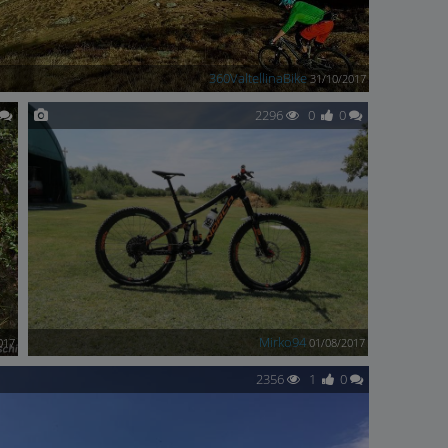
360ValtellinaBike
31/10/2017
2296
0
0
Mirko94
017
01/08/2017
2356
1
0