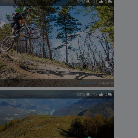
3238
11
0
Mirko94
05/04/2018
3318
13
0