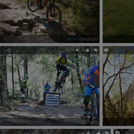
Mirko94
02/05/2017
2898
4
0
Mirko94
13/04/2017
2640
2
0