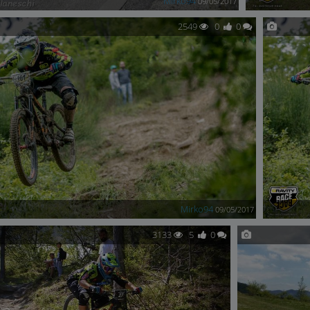
Mirko94
09/05/2017
2549
0
0
Mirko94
09/05/2017
3133
5
0