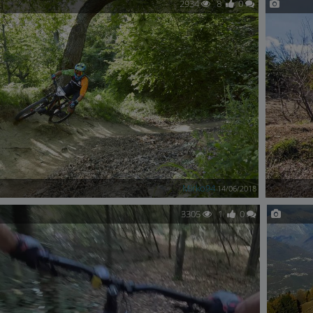
2934
8
0
Mirko94
14/06/2018
3305
1
0