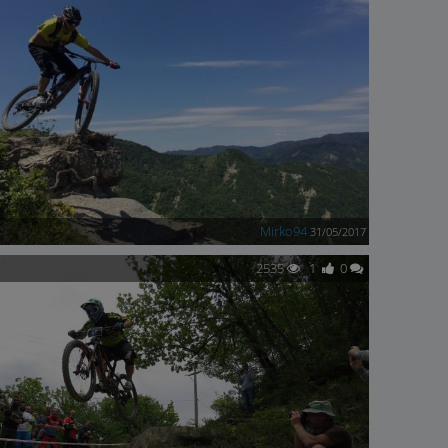
Mirko94
31/05/2017
2535
1
0