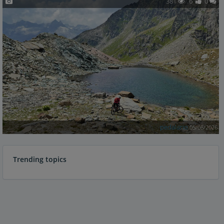
381
6
0
pedalario
05/08/2026
Trending topics