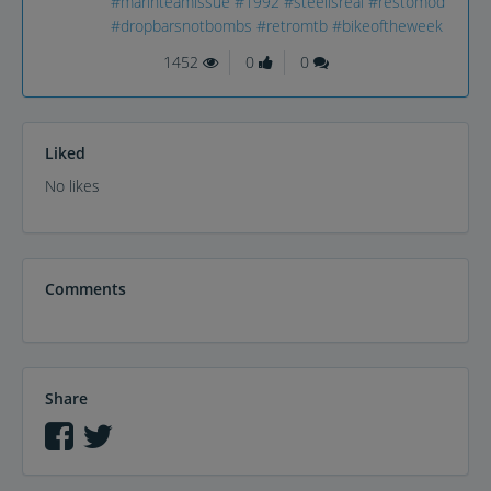
#marinteamissue
#1992
#steelisreal
#restomod
#dropbarsnotbombs
#retromtb
#bikeoftheweek
1452
0
0
Liked
No likes
Comments
Share