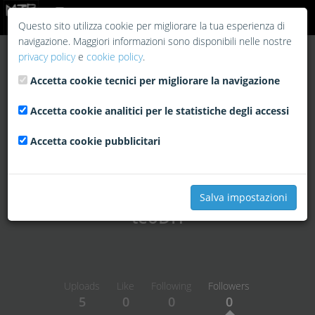
Login
Questo sito utilizza cookie per migliorare la tua esperienza di
navigazione. Maggiori informazioni sono disponibili nelle nostre
privacy policy
e
cookie policy
.
Accetta cookie tecnici per migliorare la navigazione
Accetta cookie analitici per le statistiche degli accessi
Accetta cookie pubblicitari
Salva impostazioni
teoDH
Uploads
Like
Following
Followers
5
0
0
0