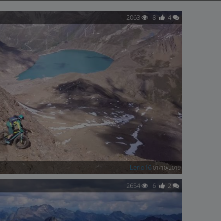
2063
8
4
Lerio16
01/10/2019
2654
6
2