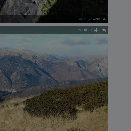
Lerio16
17/08/2016
1891
1
0