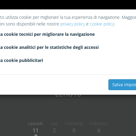
to utilizza cookie per migliorare la tua esperienza di navigazione. Maggior
oni sono disponibili nelle nostre
privacy policy
e
cookie policy
.
a cookie tecnici per migliorare la navigazione
a cookie analitici per le statistiche degli accessi
a cookie pubblicitari
Salva impos
Lerio16
Uploads
Like
Following
Followers
11
2
0
6