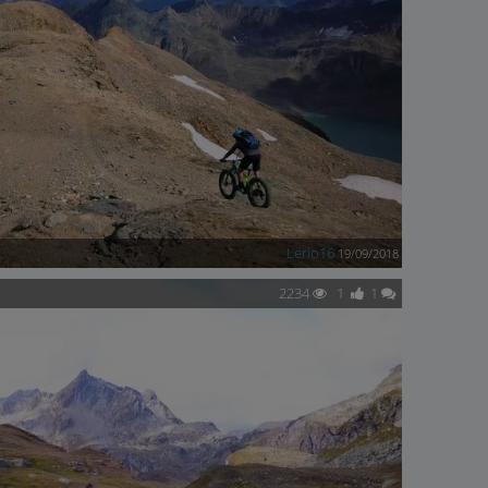
Lerio16
19/09/2018
2234
1
1