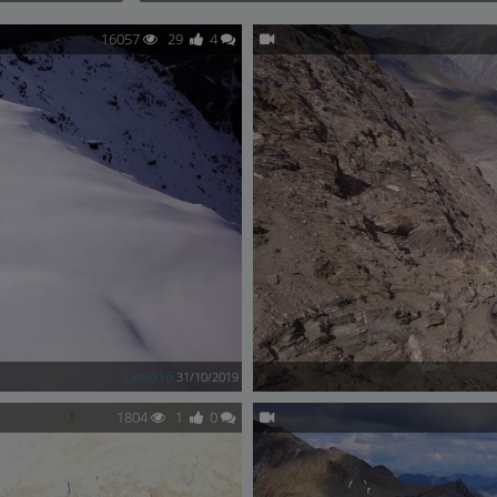
16057
29
4
Lerio16
31/10/2019
1804
1
0