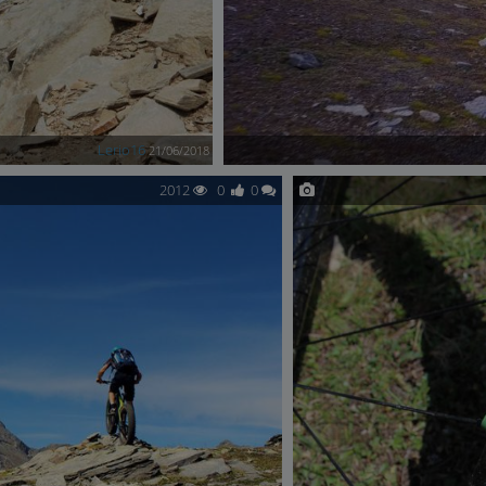
Lerio16
21/06/2018
2012
0
0