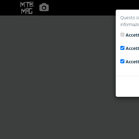
Questo si
informazi
Accett
Accett
Accett