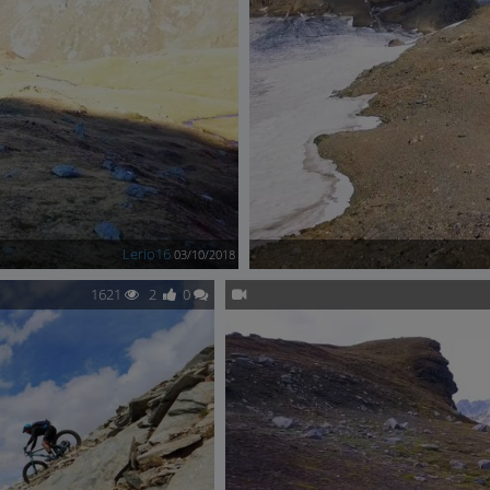
Lerio16
03/10/2018
1621
2
0