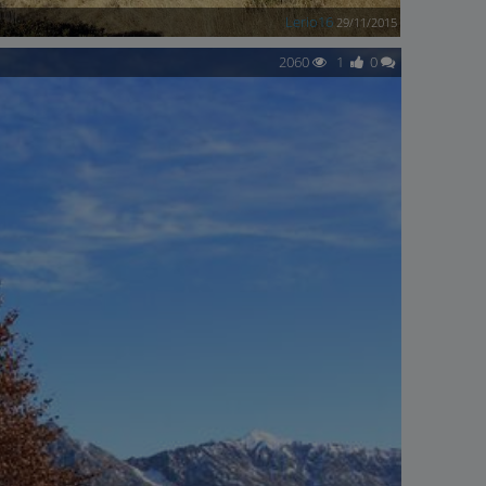
Lerio16
29/11/2015
2060
1
0