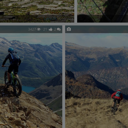
Lerio16
05/09/2016
3427
21
2