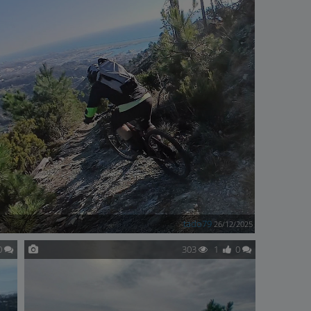
tado79
26/12/2025
0
303
1
0