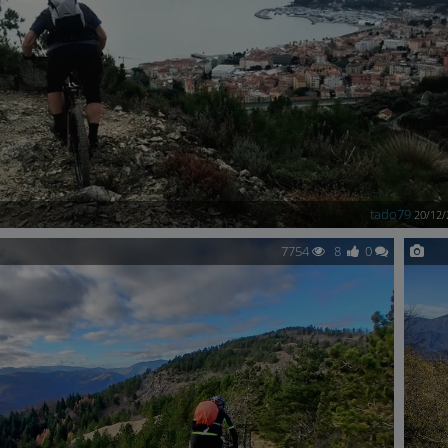
tado79
20/12/
7754
8
0