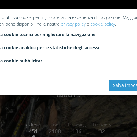
to utilizza cookie per migliorare la tua esperienza di navigazione. Maggior
oni sono disponibili nelle nostre
privacy policy
e
cookie policy
.
a cookie tecnici per migliorare la navigazione
a cookie analitici per le statistiche degli accessi
a cookie pubblicitari
Salva impos
tado79
Uploads
Like
Following
Followers
451
2108
136
32