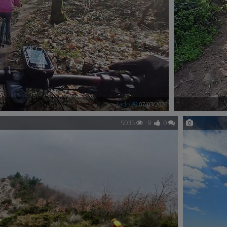
tado79
07/03/2026
5035
9
0