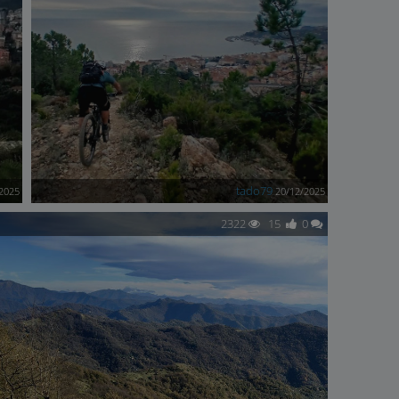
tado79
2025
20/12/2025
2322
15
0