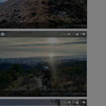
tado79
15/02/2026
5754
9
0
tado79
01/02/2026
5133
6
0