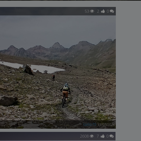
53
2
0
tado79
13/07/2026
2608
7
0