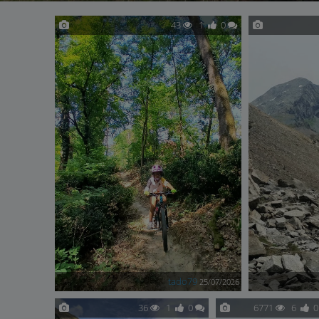
43
1
0
tado79
25/07/2026
36
1
0
6771
6