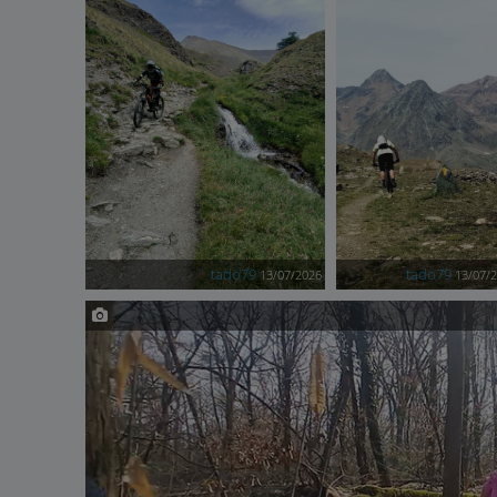
tado79
tado79
13/07/2026
13/07/