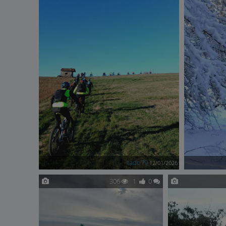
tado79
12/01/2026
306
1
0