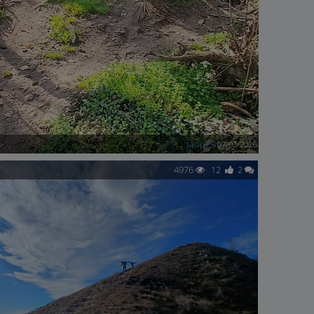
tado79
07/03/2026
4976
12
2