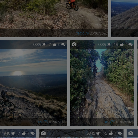
tado79
25/02/2026
5835
7
0
5885
15
2
tado79
tado79
01/02/2026
01/02/2026
4940
7
1
5345
15
1