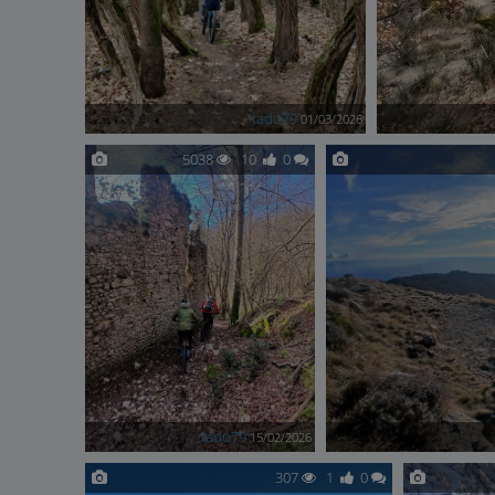
tado79
01/03/2026
5038
10
0
tado79
15/02/2026
307
1
0