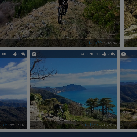
tado79
09/12/2025
0
1
0
9427
17
2
do79
tado79
28/11/2025
28/11/2025