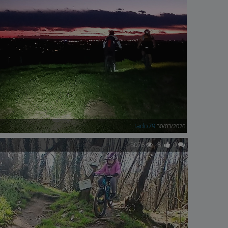
tado79
30/03/2026
5076
8
0