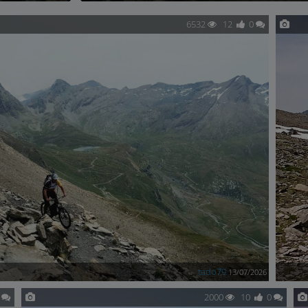
6532
12
0
tado79
13/07/2026
0
2000
10
0