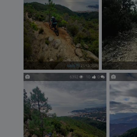
tado79
21/12/2025
6392
10
0