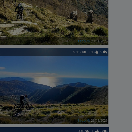
tado79
28/11/2025
9387
18
5
tado79
28/11/2025
336
1
0