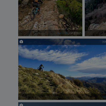
tado79
20/12/2025
39
ta