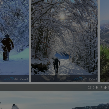
tado79
tado79
29/12/2025
27/12/2025
6219
7