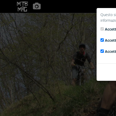
Questo si
informazi
Accett
Accett
Accett