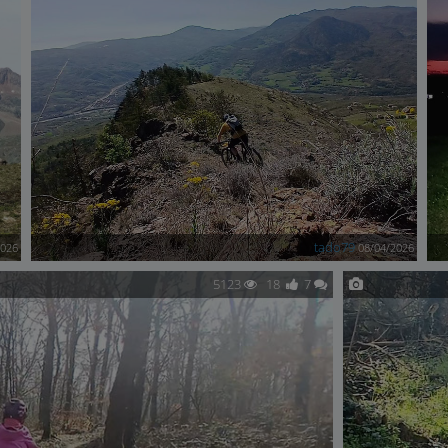
tado79
2026
08/04/2026
5123
18
7