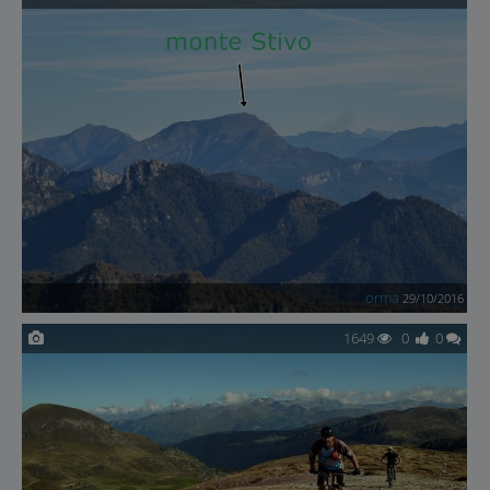
orma
29/10/2016
1649
0
0