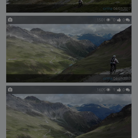
orma
04/07/2017
1501
0
0
orma
04/07/2017
1605
1
0