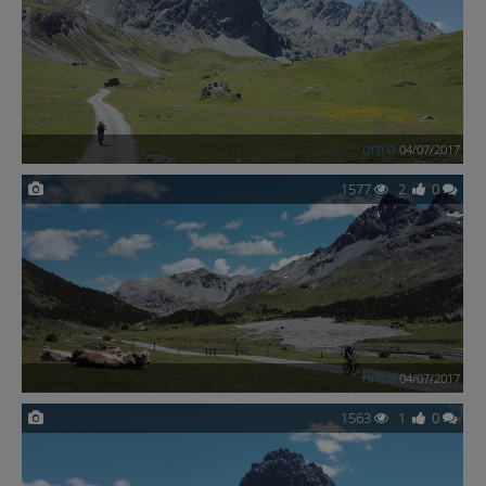
orma
04/07/2017
1577
2
0
orma
04/07/2017
1563
1
0