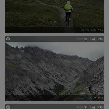
orma
04/07/2017
1593
1
0
orma
04/07/2017
1631
2
0