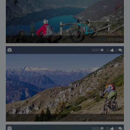
orma
12/11/2016
1697
2
1
orma
05/11/2016
1603
0
0