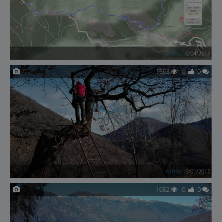
orma
16/04/2017
1563
0
0
orma
15/01/2017
1652
0
0