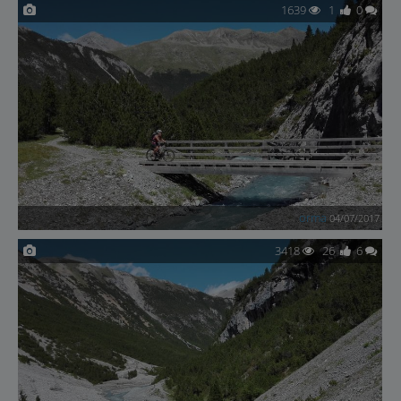
1639
1
0
orma
04/07/2017
3418
26
6