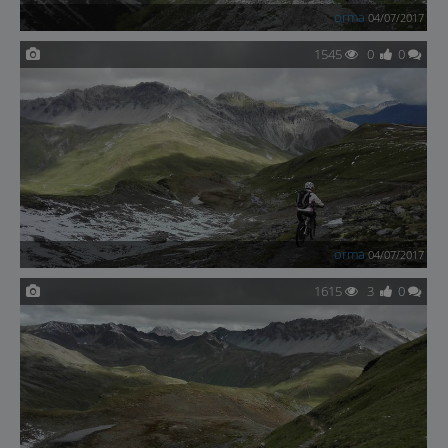
orma
04/07/2017
1545
0
0
orma
04/07/2017
1615
3
0