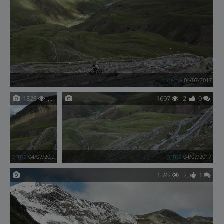
orma
04/07/2017
1523
0
0
1607
2
0
orma
orma
04/07/2017
04/07/2017
1592
2
1