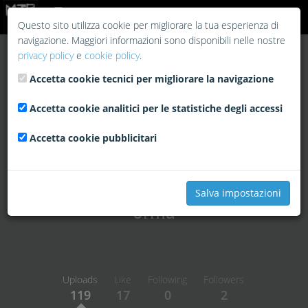
Login
Questo sito utilizza cookie per migliorare la tua esperienza di
navigazione. Maggiori informazioni sono disponibili nelle nostre
privacy policy
e
cookie policy
.
Accetta cookie tecnici per migliorare la navigazione
Accetta cookie analitici per le statistiche degli accessi
Accetta cookie pubblicitari
Salva impostazioni
orma
Uploads
Like
Following
Followers
119
17
0
2