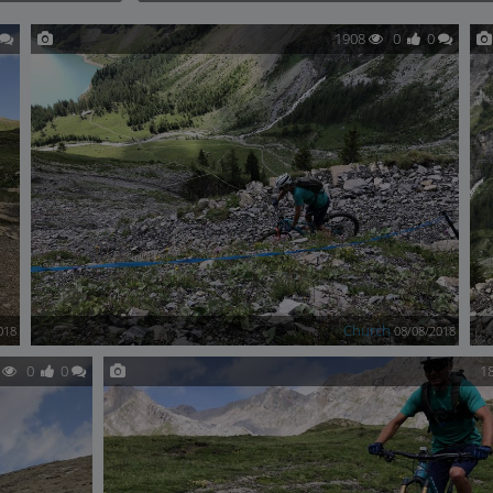
1908
0
0
Church
018
08/08/2018
9
0
0
1