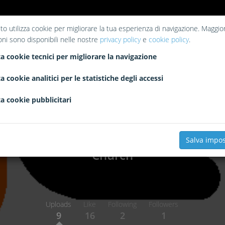
to utilizza cookie per migliorare la tua esperienza di navigazione. Maggior
oni sono disponibili nelle nostre
privacy policy
e
cookie policy
.
a cookie tecnici per migliorare la navigazione
a cookie analitici per le statistiche degli accessi
a cookie pubblicitari
Salva impos
Church
Uploads
Like
Following
Followers
9
16
2
1