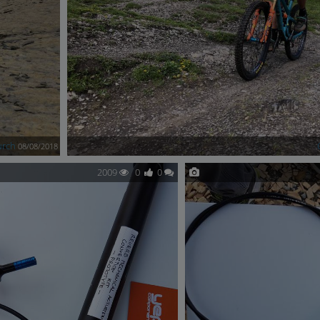
urch
08/08/2018
2009
0
0