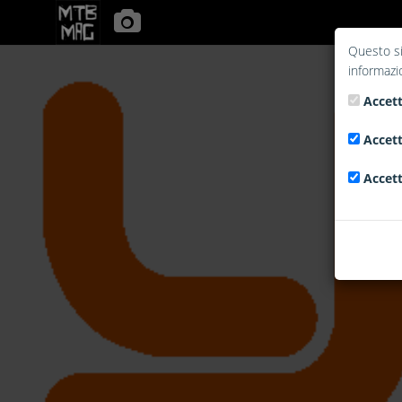
Questo si
informazi
Accett
Accett
Accett