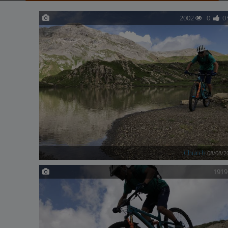
2002
0
0
Church
08/08/2
191