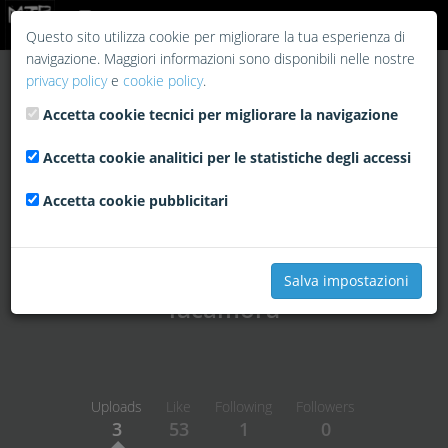
Login
Questo sito utilizza cookie per migliorare la tua esperienza di
navigazione. Maggiori informazioni sono disponibili nelle nostre
privacy policy
e
cookie policy
.
Accetta cookie tecnici per migliorare la navigazione
Accetta cookie analitici per le statistiche degli accessi
Accetta cookie pubblicitari
Salva impostazioni
lucamoru
Uploads
Like
Following
Followers
3
53
1
0