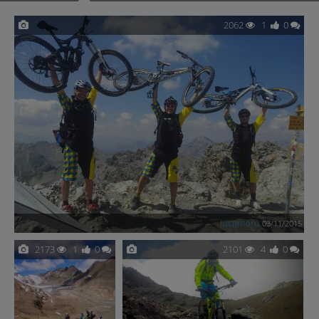
2062
1
0
lucamoru
03/11/2015
2173
1
0
2101
4
0