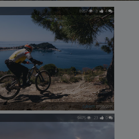
8957
8
4
cybern
27/05/2026
9475
23
0