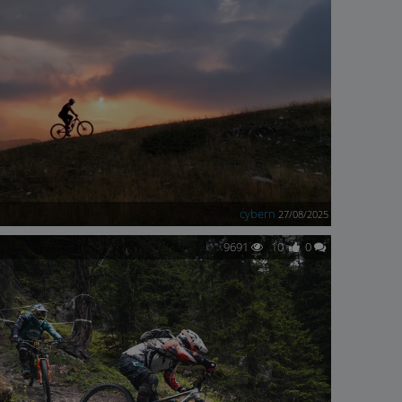
cybern
27/08/2025
9691
10
0