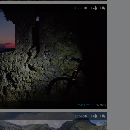
1388
0
0
cybern
27/09/2019
1364
0
0