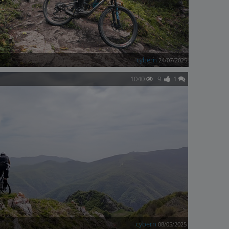
cybern
24/07/2025
1040
9
1
cybern
08/05/2025