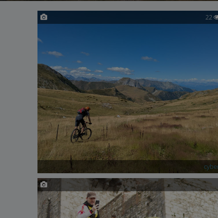
22
cybe