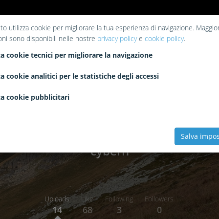
to utilizza cookie per migliorare la tua esperienza di navigazione. Maggior
oni sono disponibili nelle nostre
privacy policy
e
cookie policy
.
a cookie tecnici per migliorare la navigazione
a cookie analitici per le statistiche degli accessi
a cookie pubblicitari
Salva impos
cybern
Uploads
Like
Following
Followers
14
68
3
0