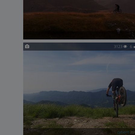
3123
6
cybern
20