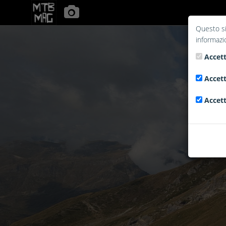
Questo si
informazi
Accett
Accett
Accett