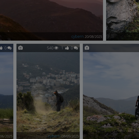
cybern
20/08/2025
0
540
1
0
cybern
/06/2025
08/05/2025