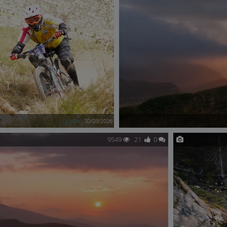
cybern
30/03/2026
9549
21
0