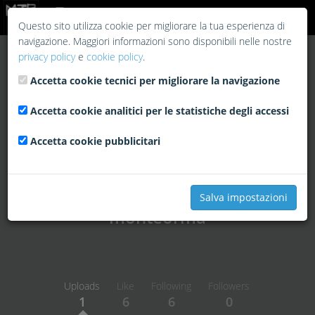
Login
Questo sito utilizza cookie per migliorare la tua esperienza di
navigazione. Maggiori informazioni sono disponibili nelle nostre
privacy policy
e
cookie policy
.
Accetta cookie tecnici per migliorare la navigazione
Accetta cookie analitici per le statistiche degli accessi
Accetta cookie pubblicitari
Salva impostazioni
monteorma
Uploads
Like
Following
Followers
1
6
6
0