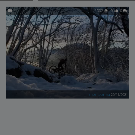
1002
0
0
monteorma
29/11/2021