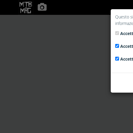
Questo si
informazi
Accett
Accett
Accett