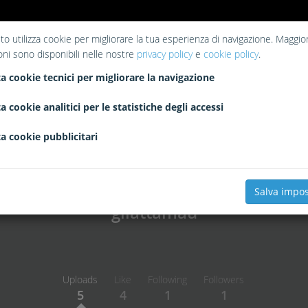
to utilizza cookie per migliorare la tua esperienza di navigazione. Maggior
oni sono disponibili nelle nostre
privacy policy
e
cookie policy
.
a cookie tecnici per migliorare la navigazione
a cookie analitici per le statistiche degli accessi
a cookie pubblicitari
Salva impos
gliattamau
Uploads
Like
Following
Followers
5
4
1
1