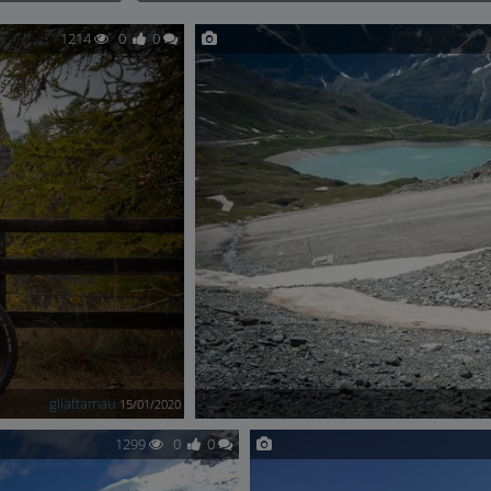
1214
0
0
gliattamau
15/01/2020
1299
0
0