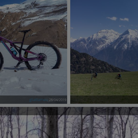
gliattamau
28/04/2019