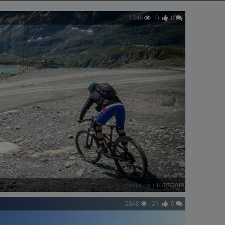
1346
0
0
gliattamau
14/07/2019
2848
21
0