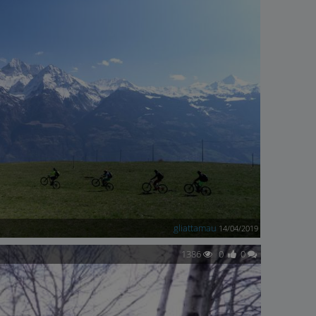
gliattamau
14/04/2019
1386
0
0