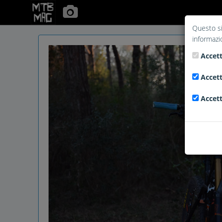
Questo si
informazi
Accett
Accett
Accett