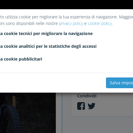
to utilizza cookie per migliorare la tua esperienza di navigazione. Maggior
oni sono disponibili nelle nostre
privacy policy
e
cookie policy
.
Piace a
a cookie tecnici per migliorare la navigazione
Nessun like
a cookie analitici per le statistiche degli accessi
a cookie pubblicitari
Commenti
Salva impos
Condividi