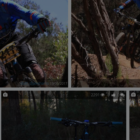
dott_djalemario
19/05/2017
2291
0
0