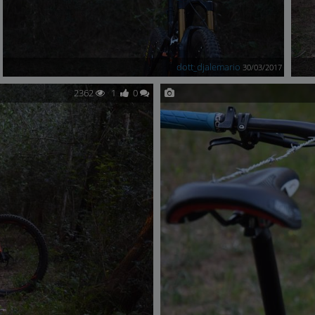
dott_djalemario
30/03/2017
2362
1
0