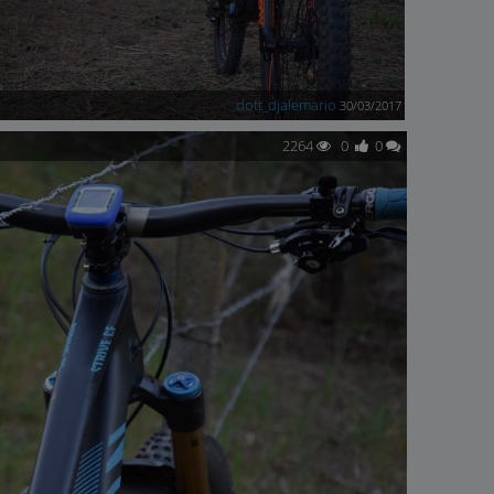
dott_djalemario
30/03/2017
2264
0
0