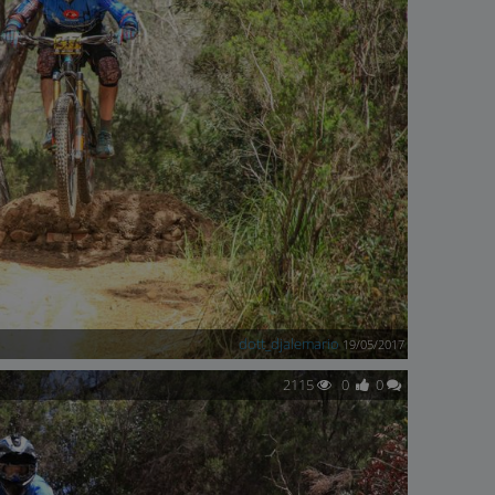
dott_djalemario
19/05/2017
2115
0
0