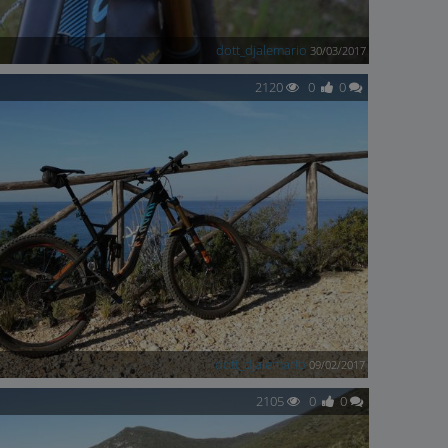
dott_djalemario
30/03/2017
2120
0
0
dott_djalemario
09/02/2017
2105
0
0