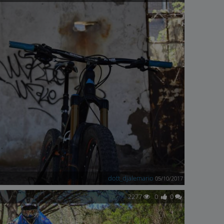
dott_djalemario
05/10/2017
2277
0
0