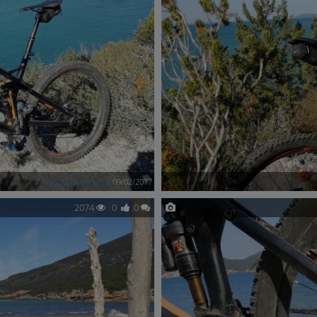
dott_djalemario
09/02/2017
2074
0
0