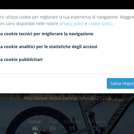
to utilizza cookie per migliorare la tua esperienza di navigazione. Maggior
oni sono disponibili nelle nostre
privacy policy
e
cookie policy
.
a cookie tecnici per migliorare la navigazione
a cookie analitici per le statistiche degli accessi
a cookie pubblicitari
Salva impos
dott_djalemario
http://www.strava.com/athletes/6623217
Caricati
Like
Following
Followers
46
63
11
2