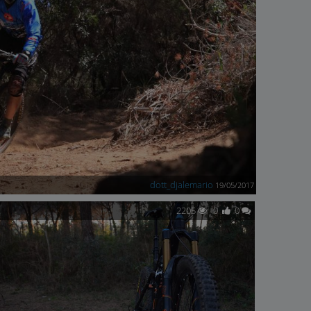
dott_djalemario
19/05/2017
2205
0
0