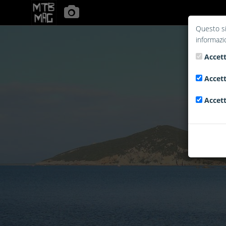
Questo si
informazi
Accett
Accett
Accett