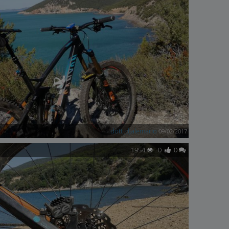
dott_djalemario
09/02/2017
1954
0
0