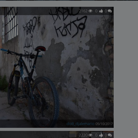
2162
0
0
dott_djalemario
05/10/2017
2220
0
0