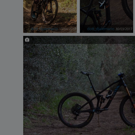
dott_djalemario
dott_djalemario
13/04/2017
30/03/2017