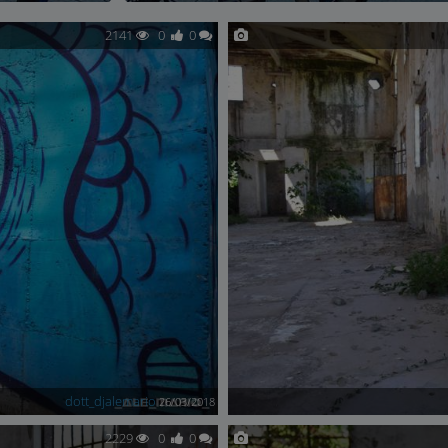
2141
0
0
dott_djalemario
26/03/2018
2229
0
0