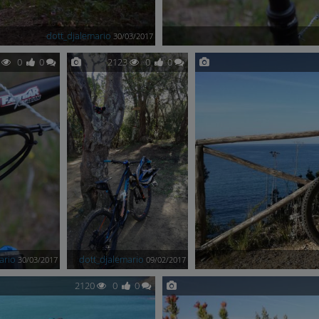
dott_djalemario
30/03/2017
1
0
0
2123
0
0
ario
dott_djalemario
30/03/2017
09/02/2017
2120
0
0