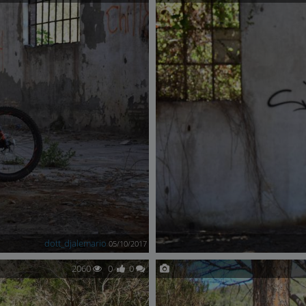
dott_djalemario
05/10/2017
2060
0
0