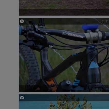
231
dott_djalem