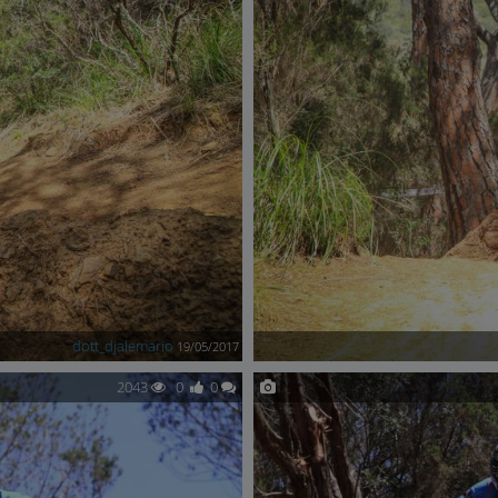
dott_djalemario
19/05/2017
2043
0
0