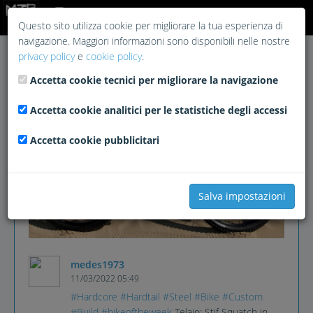
Login
Questo sito utilizza cookie per migliorare la tua esperienza di
navigazione. Maggiori informazioni sono disponibili nelle nostre
privacy policy
e
cookie policy
.
Accetta cookie tecnici per migliorare la navigazione
Accetta cookie analitici per le statistiche degli accessi
Accetta cookie pubblicitari
Salva impostazioni
medes1973
11/03/2022 05:49
#Hardcore
#Hardtail
#Steel
#Bike
#Custom
#Build
#bikeoftheweek
Telaio: Stif Squatch in