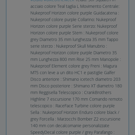
acciaio colore Teal taglia L Movimento Centrale:
Nukeproof Horizon colore purple Guidacatena :
Nukeproof colore purple Collarino: Nukeproof
Horizon colore purple Serie sterzo: Nukeproof
Horizon colore purple Stem : Nukeproof colore
grey Diametro 35 mm lunghezza 35 mm Tappo
serie sterzo : Nukeproof Skull Manubrio :
Nukeproof Horizon colore purple Diametro 35
mm Lunghezza 800 mm Rise 25 mm Manopole :
Nukeproof Element colore grey Freni : Magura
MT5 con leve a un dito HC1 e pastiglie Galfer
Disco anteriore : Shimano icetech diametro 203
mm Disco posteriore : Shimano XT diametro 180
mm Reggisella Telescopico : CrankBrothers
Highline 7 escursione 170 mm Comando remoto
telescopico : RaceFace Turbine colore purple
Sella : Nukeproof Horizon Enduro colore black /
grey Forcella : Marzocchi Bomber Z2 escursione
140 mm con decalcomanie personalizzate
SpeedyDecal colore purple / grey Parafango :